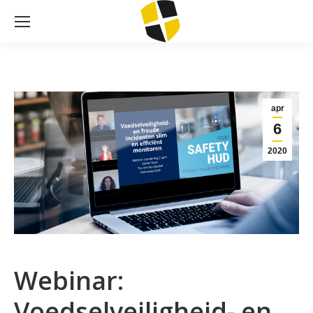
apr
6
2020
Webinar:
Voedselveiligheid- en