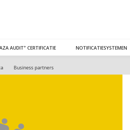
OVER RISKPLAZA
DATABASES
RISKPLAZ
+
LAZA AUDIT
CERTIFICATIE
NOTIFICATIESYSTEMEN
za
Business partners