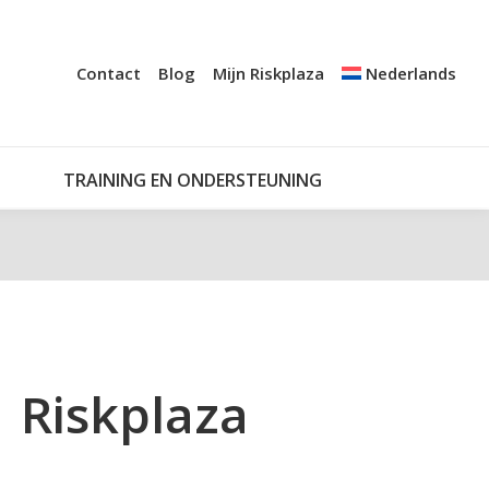
+
A AUDIT
CERTIFICATIE
NOTIFICATIESYSTEMEN
Contact
Blog
Mijn Riskplaza
Nederlands
TRAINING EN ONDERSTEUNING
MIJN RISKPLAZA
TRAINING EN ONDERSTEUNING
Riskplaza