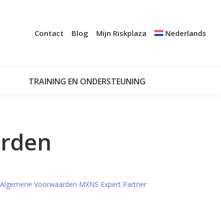
+
A AUDIT
CERTIFICATIE
NOTIFICATIESYSTEMEN
Contact
Blog
Mijn Riskplaza
Nederlands
TRAINING EN ONDERSTEUNING
MIJN RISKPLAZA
TRAINING EN ONDERSTEUNING
rden
Algemene Voorwaarden MXNS Expert Partner