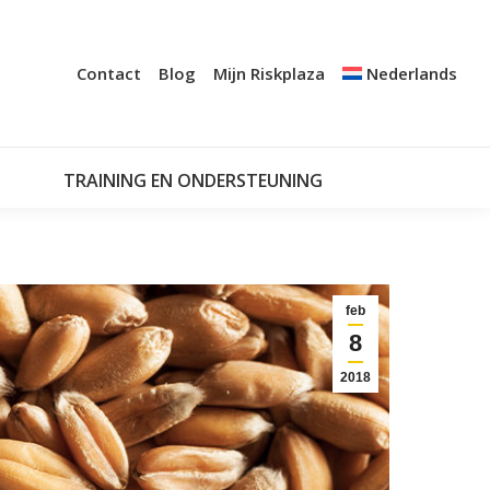
+
A AUDIT
CERTIFICATIE
NOTIFICATIESYSTEMEN
Contact
Blog
Mijn Riskplaza
Nederlands
TRAINING EN ONDERSTEUNING
MIJN RISKPLAZA
TRAINING EN ONDERSTEUNING
feb
8
2018