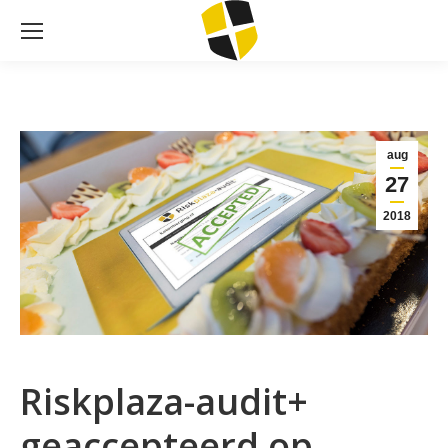
aug
27
2018
Riskplaza-audit+
geaccepteerd op