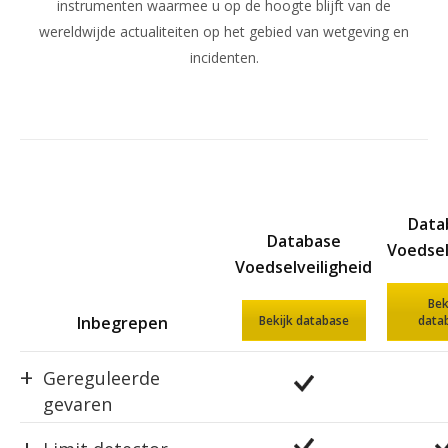
instrumenten waarmee u op de hoogte blijft van de
wereldwijde actualiteiten op het gebied van wetgeving en
incidenten.
Data
Database
Voedse
Voedselveiligheid
Bek
Inbegrepen
Bekijk database
data
+
Gereguleerde
gevaren