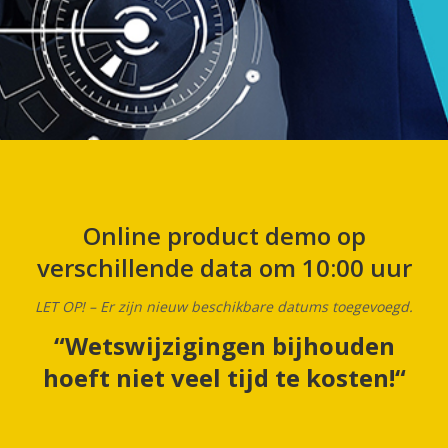
Online product demo op
verschillende data om 10:00 uur
LET OP! – Er zijn nieuw beschikbare datums toegevoegd.
“
Wetswijzigingen bijhouden
hoeft niet veel tijd te kosten!
“