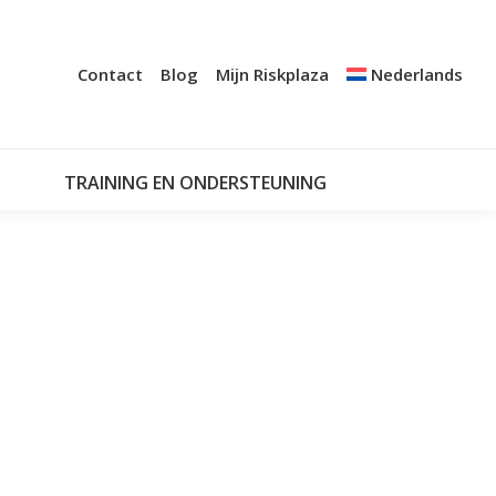
+
A AUDIT
CERTIFICATIE
NOTIFICATIESYSTEMEN
Contact
Blog
Mijn Riskplaza
Nederlands
TRAINING EN ONDERSTEUNING
MIJN RISKPLAZA
TRAINING EN ONDERSTEUNING