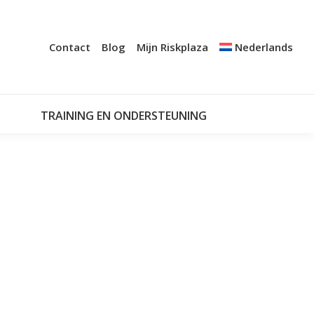
+
A AUDIT
CERTIFICATIE
NOTIFICATIESYSTEMEN
Contact
Blog
Mijn Riskplaza
Nederlands
TRAINING EN ONDERSTEUNING
MIJN RISKPLAZA
TRAINING EN ONDERSTEUNING