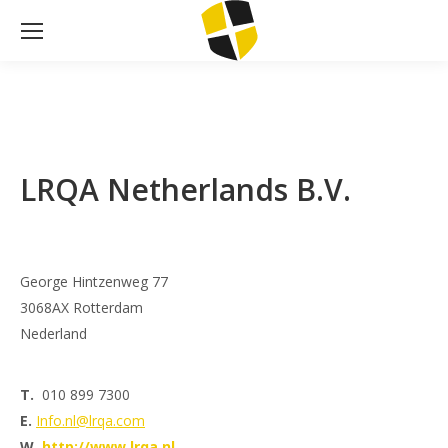
LRQA Netherlands B.V.
George Hintzenweg 77
3068AX Rotterdam
Nederland
T.
010 899 7300
E.
Info.nl@lrqa.com
W.
http://www.lrqa.nl